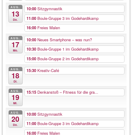
AUG.
10:00
Sitzgymnastik
13
11:00
Boule-Gruppe 3 im Godehardikamp
Do.
16:00
Freies Malen
AUG.
10:00
Neues Smartphone – was nun?
17
10:30
Boule-Gruppe 1 im Godehardikamp
Mo.
15:00
Boule-Gruppe 2 im Godehardikamp
AUG.
15:30
Kreativ-Café
18
Di.
AUG.
15:15
Denkanstoß – Fitness für die gra...
19
Mi.
AUG.
10:00
Sitzgymnastik
20
11:00
Boule-Gruppe 3 im Godehardikamp
Do.
16:00
Freies Malen