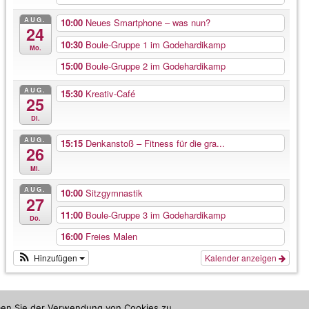
AUG.
10:00
Neues Smartphone – was nun?
24
10:30
Boule-Gruppe 1 im Godehardikamp
Mo.
15:00
Boule-Gruppe 2 im Godehardikamp
AUG.
15:30
Kreativ-Café
25
Di.
AUG.
15:15
Denkanstoß – Fitness für die gra...
26
Mi.
AUG.
10:00
Sitzgymnastik
27
11:00
Boule-Gruppe 3 im Godehardikamp
Do.
16:00
Freies Malen
Hinzufügen
Kalender anzeigen
mmen Sie der Verwendung von Cookies zu.