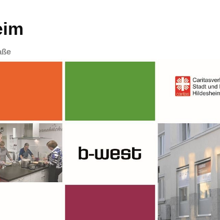
eim
aße