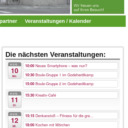
partner
Veranstaltungen / Kalender
Die nächsten Veranstaltungen:
AUG.
10:00
Neues Smartphone – was nun?
10
10:30
Boule-Gruppe 1 im Godehardikamp
Mo.
15:00
Boule-Gruppe 2 im Godehardikamp
AUG.
15:30
Kreativ-Café
11
Di.
AUG.
15:15
Denkanstoß – Fitness für die gra...
12
18:00
Kochen mit Mörchen
Mi.