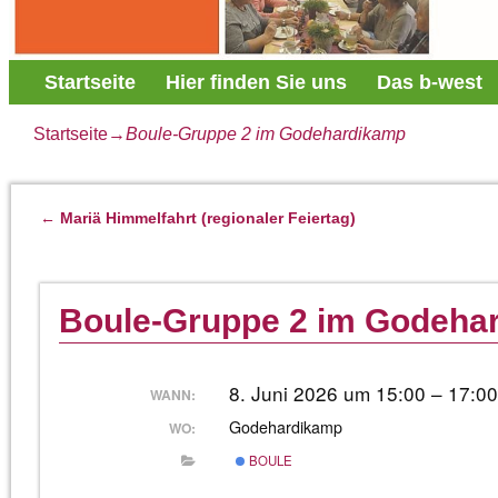
Startseite
Hier finden Sie uns
Das b-west
Startseite
→
Boule-Gruppe 2 im Godehardikamp
←
Mariä Himmelfahrt (regionaler Feiertag)
Artikelnavigation
Boule-Gruppe 2 im Godeha
8. Juni 2026 um 15:00 – 17:0
WANN:
Godehardikamp
WO:
BOULE