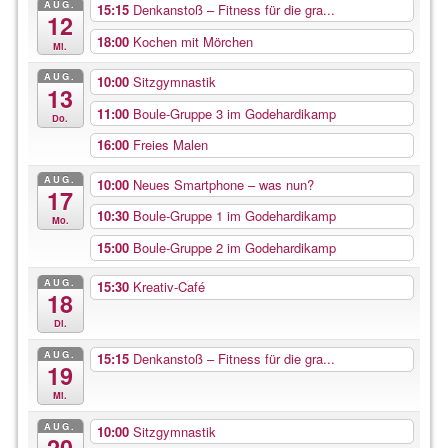
AUG.
15:15
Denkanstoß – Fitness für die gra...
12
18:00
Kochen mit Mörchen
Mi.
AUG.
10:00
Sitzgymnastik
13
11:00
Boule-Gruppe 3 im Godehardikamp
Do.
16:00
Freies Malen
AUG.
10:00
Neues Smartphone – was nun?
17
10:30
Boule-Gruppe 1 im Godehardikamp
Mo.
15:00
Boule-Gruppe 2 im Godehardikamp
AUG.
15:30
Kreativ-Café
18
Di.
AUG.
15:15
Denkanstoß – Fitness für die gra...
19
Mi.
AUG.
10:00
Sitzgymnastik
20