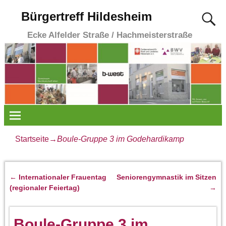
Bürgertreff Hildesheim
Ecke Alfelder Straße / Hachmeisterstraße
Startseite
→
Boule-Gruppe 3 im Godehardikamp
←
Internationaler Frauentag
Seniorengymnastik im Sitzen
Artikelnavigation
(regionaler Feiertag)
→
Boule-Gruppe 3 im