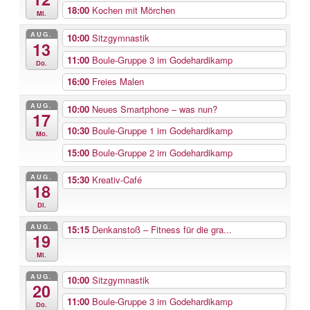
18:00
Kochen mit Mörchen
Mi.
AUG.
10:00
Sitzgymnastik
13
11:00
Boule-Gruppe 3 im Godehardikamp
Do.
16:00
Freies Malen
AUG.
10:00
Neues Smartphone – was nun?
17
10:30
Boule-Gruppe 1 im Godehardikamp
Mo.
15:00
Boule-Gruppe 2 im Godehardikamp
AUG.
15:30
Kreativ-Café
18
Di.
AUG.
15:15
Denkanstoß – Fitness für die gra...
19
Mi.
AUG.
10:00
Sitzgymnastik
20
11:00
Boule-Gruppe 3 im Godehardikamp
Do.