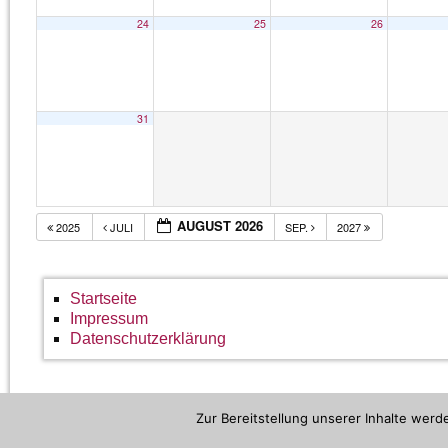
24
25
26
31
AUGUST 2026
2025
JULI
SEP.
2027
Startseite
Impressum
Datenschutzerklärung
Zur Bereitstellung unserer Inhalte wer
©2026 -
Bürgertreff Hildesheim