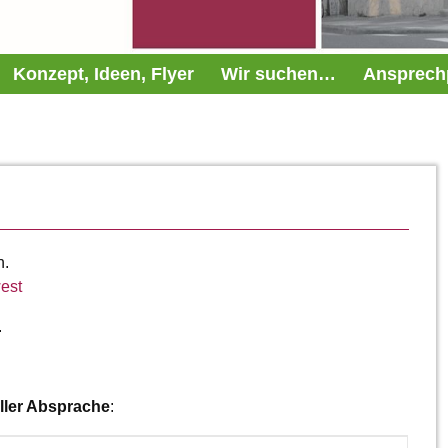
Konzept, Ideen, Flyer
Wir suchen…
Ansprech
n.
west
.
eller Absprache
: