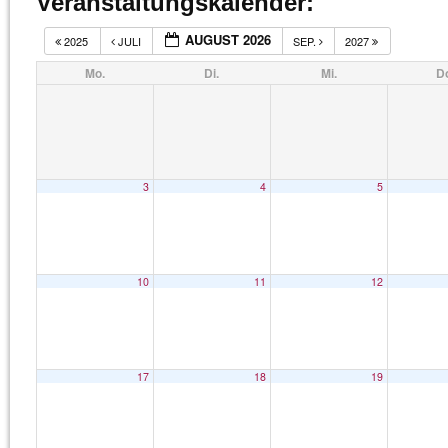
Veranstaltungskalender:
AUGUST 2026
2025
JULI
SEP.
2027
Mo.
Di.
Mi.
D
3
4
5
10
11
12
17
18
19