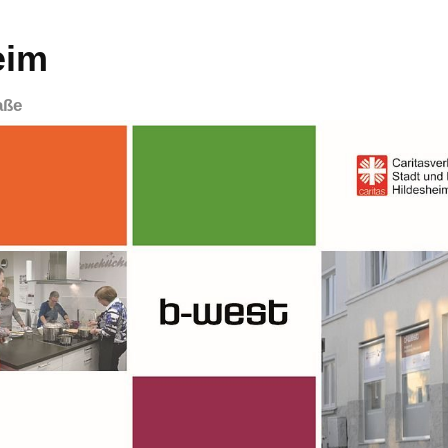
eim
aße