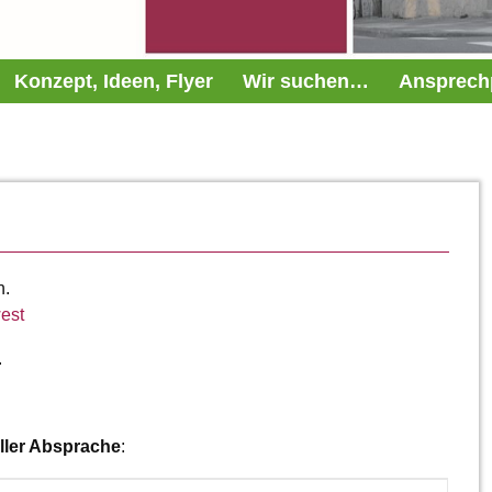
Konzept, Ideen, Flyer
Wir suchen…
Ansprech
n.
west
.
eller Absprache
: