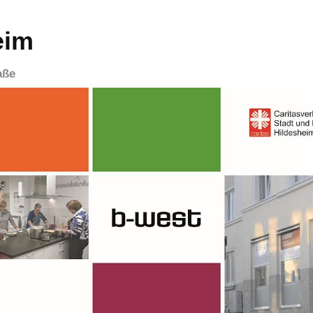
eim
aße