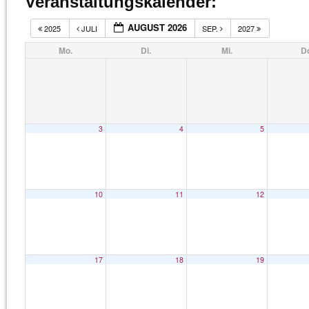
Veranstaltungskalender:
AUGUST 2026
2025
JULI
SEP.
2027
Mo.
Di.
Mi.
D
3
4
5
10
11
12
17
18
19