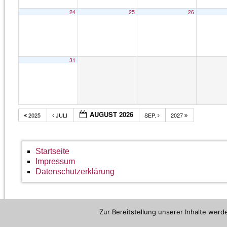
24
25
26
31
AUGUST 2026
2025
JULI
SEP.
2027
Startseite
Impressum
Datenschutzerklärung
Zur Bereitstellung unserer Inhalte wer
©2026 -
Bürgertreff Hildesheim