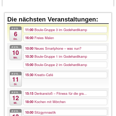
Die nächsten Veranstaltungen:
AUG.
11:00
Boule-Gruppe 3 im Godehardikamp
6
16:00
Freies Malen
Do.
AUG.
10:00
Neues Smartphone – was nun?
10
10:30
Boule-Gruppe 1 im Godehardikamp
Mo.
15:00
Boule-Gruppe 2 im Godehardikamp
AUG.
15:30
Kreativ-Café
11
Di.
AUG.
15:15
Denkanstoß – Fitness für die gra...
12
18:00
Kochen mit Mörchen
Mi.
AUG.
10:00
Sitzgymnastik