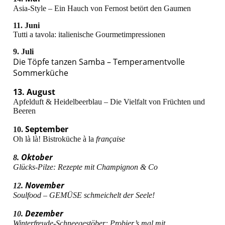
Asia-Style – Ein Hauch von Fernost betört den Gaumen
11. Juni
Tutti a tavola: italienische Gourmetimpressionen
9. Juli
Die Töpfe tanzen Samba – Temperamentvolle
Sommerküche
13.
August
Apfelduft & Heidelbeerblau – Die Vielfalt von Früchten und
Beeren
September
10.
Oh là là! Bistroküche à la
française
Oktober
8.
Glücks-Pilze: Rezepte mit Champignon & Co
November
12.
Soulfood – GEMÜSE schmeichelt der Seele!
Dezember
10.
Winterfreude-Schneegestöber: Probier’s mal mit