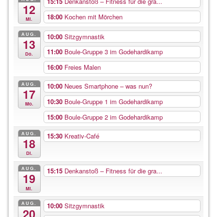
15:15
Denkanstoß – Fitness für die gra...
12
18:00
Kochen mit Mörchen
Mi.
AUG.
10:00
Sitzgymnastik
13
11:00
Boule-Gruppe 3 im Godehardikamp
Do.
16:00
Freies Malen
AUG.
10:00
Neues Smartphone – was nun?
17
10:30
Boule-Gruppe 1 im Godehardikamp
Mo.
15:00
Boule-Gruppe 2 im Godehardikamp
AUG.
15:30
Kreativ-Café
18
Di.
AUG.
15:15
Denkanstoß – Fitness für die gra...
19
Mi.
AUG.
10:00
Sitzgymnastik
20