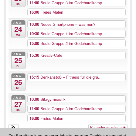
11:00
Boule-Gruppe 3 im Godehardikamp
Do.
16:00
Freies Malen
AUG.
10:00
Neues Smartphone – was nun?
24
10:30
Boule-Gruppe 1 im Godehardikamp
Mo.
15:00
Boule-Gruppe 2 im Godehardikamp
AUG.
15:30
Kreativ-Café
25
Di.
AUG.
15:15
Denkanstoß – Fitness für die gra...
26
Mi.
AUG.
10:00
Sitzgymnastik
27
11:00
Boule-Gruppe 3 im Godehardikamp
Do.
16:00
Freies Malen
Kalender anzeigen
Zur Bereitstellung unserer Inhalte werden Cookies eingesetzt.