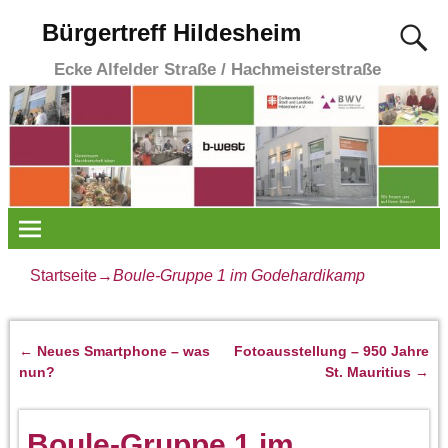
Bürgertreff Hildesheim
Ecke Alfelder Straße / Hachmeisterstraße
Startseite
→
Boule-Gruppe 1 im Godehardikamp
←
Neues Smartphone – was
Fotoausstellung – 950 Jahre
Artikelnavigation
nun?
St. Mauritius
→
Boule-Gruppe 1 im