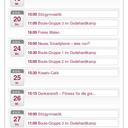
Mi.
AUG.
10:00
Sitzgymnastik
20
11:00
Boule-Gruppe 3 im Godehardikamp
Do.
16:00
Freies Malen
AUG.
10:00
Neues Smartphone – was nun?
24
10:30
Boule-Gruppe 1 im Godehardikamp
Mo.
15:00
Boule-Gruppe 2 im Godehardikamp
AUG.
15:30
Kreativ-Café
25
Di.
AUG.
15:15
Denkanstoß – Fitness für die gra...
26
Mi.
AUG.
10:00
Sitzgymnastik
27
11:00
Boule-Gruppe 3 im Godehardikamp
Do.