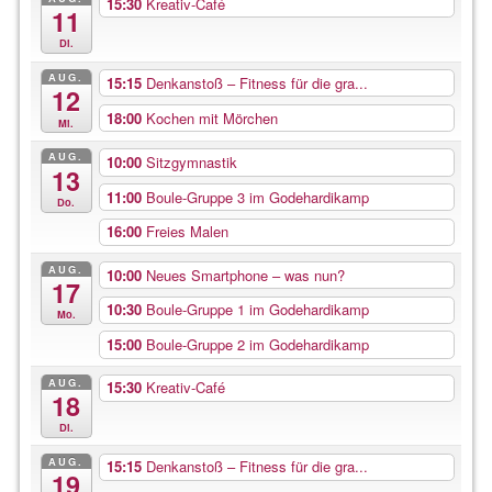
15:30
Kreativ-Café
11
Di.
AUG.
15:15
Denkanstoß – Fitness für die gra...
12
18:00
Kochen mit Mörchen
Mi.
AUG.
10:00
Sitzgymnastik
13
11:00
Boule-Gruppe 3 im Godehardikamp
Do.
16:00
Freies Malen
AUG.
10:00
Neues Smartphone – was nun?
17
10:30
Boule-Gruppe 1 im Godehardikamp
Mo.
15:00
Boule-Gruppe 2 im Godehardikamp
AUG.
15:30
Kreativ-Café
18
Di.
AUG.
15:15
Denkanstoß – Fitness für die gra...
19