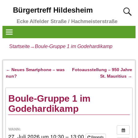
Bürgertreff Hildesheim
Ecke Alfelder Straße / Hachmeisterstraße
Startseite
→
Boule-Gruppe 1 im Godehardikamp
←
Neues Smartphone – was
Fotoausstellung – 950 Jahre
Artikelnavigation
nun?
St. Mauritius
→
Boule-Gruppe 1 im
Godehardikamp
WANN:
27. Juli 2026 um 10:30 – 13:00
Repeats