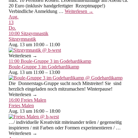
max. 10 Personen Kosten: Lebensmittelumlage am Abend ca.
20 Euro (inklusiv handgefertigter Rezeptmappe!)
Verbindliche Anmeldung
…
Weiterlesen →
Aug.
13
Do.
10:00
Sitzgymnastik
Sitzgymnastik
Aug. 13 um 10:00 – 11:00
Weiterlesen →
11:00
Boule-Gruppe 3 im Godehardikamp
Boule-Gruppe 3 im Godehardikamp
Aug. 13 um 11:00 – 13:00
Die Donnerstags-Gruppe sucht noch Mitstreiter! Sie sind
herzlich eingeladen noch mitzumachen! Winterpause!
Weiterlesen →
16:00
Freies Malen
Freies Malen
Aug. 13 um 16:00 – 18:00
…/ individuelle Kreativität miteinander teilen / gegenseitig
inspirieren / mit Farben oder Formen experimentieren / …
Weiterlesen →