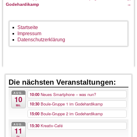
Artikelnavigation
Godehardikamp
→
Startseite
Impressum
Datenschutzerklärung
Die nächsten Veranstaltungen:
AUG.
10:00
Neues Smartphone – was nun?
10
10:30
Boule-Gruppe 1 im Godehardikamp
Mo.
15:00
Boule-Gruppe 2 im Godehardikamp
AUG.
15:30
Kreativ-Café
11
Di.