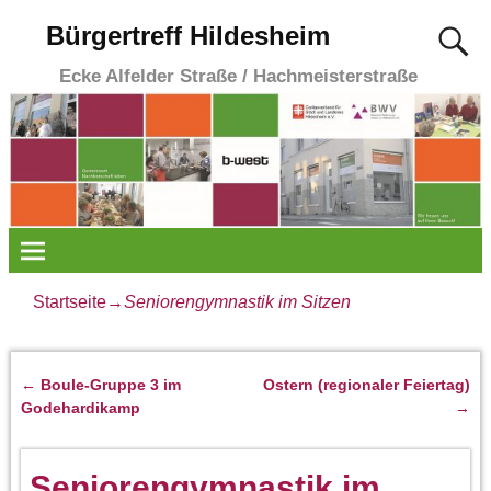
Bürgertreff Hildesheim
Ecke Alfelder Straße / Hachmeisterstraße
Startseite
→
Seniorengymnastik im Sitzen
←
Boule-Gruppe 3 im
Ostern (regionaler Feiertag)
Artikelnavigation
Godehardikamp
→
Seniorengymnastik im