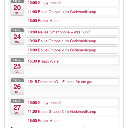
AUG.
10:00
Sitzgymnastik
20
11:00
Boule-Gruppe 3 im Godehardikamp
Do.
16:00
Freies Malen
AUG.
10:00
Neues Smartphone – was nun?
24
10:30
Boule-Gruppe 1 im Godehardikamp
Mo.
15:00
Boule-Gruppe 2 im Godehardikamp
AUG.
15:30
Kreativ-Café
25
Di.
AUG.
15:15
Denkanstoß – Fitness für die gra...
26
Mi.
AUG.
10:00
Sitzgymnastik
27
11:00
Boule-Gruppe 3 im Godehardikamp
Do.
16:00
Freies Malen