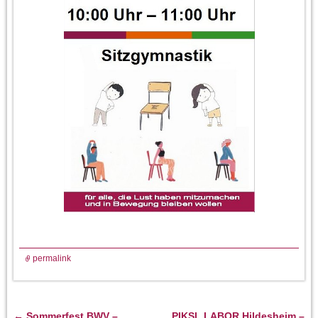
permalink
←
Sommerfest BWV –
PIKSL LABOR Hildesheim –