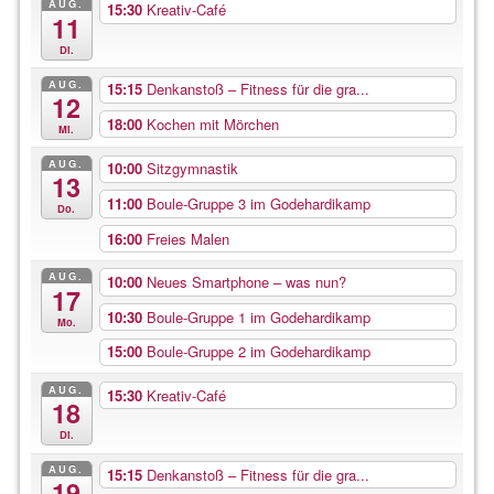
AUG.
15:30
Kreativ-Café
11
Di.
AUG.
15:15
Denkanstoß – Fitness für die gra...
12
18:00
Kochen mit Mörchen
Mi.
AUG.
10:00
Sitzgymnastik
13
11:00
Boule-Gruppe 3 im Godehardikamp
Do.
16:00
Freies Malen
AUG.
10:00
Neues Smartphone – was nun?
17
10:30
Boule-Gruppe 1 im Godehardikamp
Mo.
15:00
Boule-Gruppe 2 im Godehardikamp
AUG.
15:30
Kreativ-Café
18
Di.
AUG.
15:15
Denkanstoß – Fitness für die gra...
19