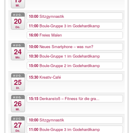
Mi.
AUG.
10:00
Sitzgymnastik
20
11:00
Boule-Gruppe 3 im Godehardikamp
Do.
16:00
Freies Malen
AUG.
10:00
Neues Smartphone – was nun?
24
10:30
Boule-Gruppe 1 im Godehardikamp
Mo.
15:00
Boule-Gruppe 2 im Godehardikamp
AUG.
15:30
Kreativ-Café
25
Di.
AUG.
15:15
Denkanstoß – Fitness für die gra...
26
Mi.
AUG.
10:00
Sitzgymnastik
27
11:00
Boule-Gruppe 3 im Godehardikamp
Do.