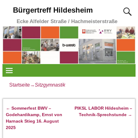
Bürgertreff Hildesheim
Ecke Alfelder Straße / Hachmeisterstraße
Startseite
→
Sitzgymnastik
←
Sommerfest BWV –
PIKSL LABOR Hildesheim –
Artikelnavigation
Godehardikamp, Ernst von
Technik-Sprechstunde
→
Harnack Stieg 16. August
2025