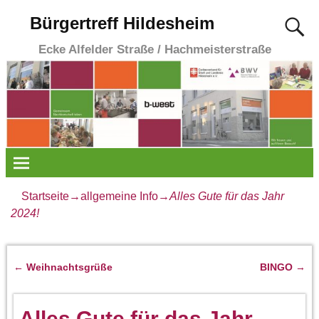
Bürgertreff Hildesheim
Ecke Alfelder Straße / Hachmeisterstraße
Startseite
→
allgemeine Info
→
Alles Gute für das Jahr
2024!
←
Weihnachtsgrüße
BINGO
→
Artikelnavigation
Alles Gute für das Jahr