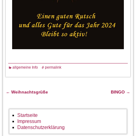
allgemeine Info
permalink
←
Weihnachtsgrüße
BINGO
→
Artikelnavigation
Startseite
Impressum
Datenschutzerklärung