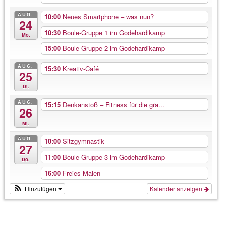
AUG.
10:00
Neues Smartphone – was nun?
24
10:30
Boule-Gruppe 1 im Godehardikamp
Mo.
15:00
Boule-Gruppe 2 im Godehardikamp
AUG.
15:30
Kreativ-Café
25
Di.
AUG.
15:15
Denkanstoß – Fitness für die gra...
26
Mi.
AUG.
10:00
Sitzgymnastik
27
11:00
Boule-Gruppe 3 im Godehardikamp
Do.
16:00
Freies Malen
Hinzufügen
Kalender anzeigen