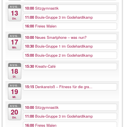
AUG.
10:00
Sitzgymnastik
13
11:00
Boule-Gruppe 3 im Godehardikamp
Do.
16:00
Freies Malen
AUG.
10:00
Neues Smartphone – was nun?
17
10:30
Boule-Gruppe 1 im Godehardikamp
Mo.
15:00
Boule-Gruppe 2 im Godehardikamp
AUG.
15:30
Kreativ-Café
18
Di.
AUG.
15:15
Denkanstoß – Fitness für die gra...
19
Mi.
AUG.
10:00
Sitzgymnastik
20
11:00
Boule-Gruppe 3 im Godehardikamp
Do.
16:00
Freies Malen