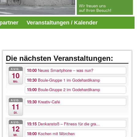
partner
Veranstaltungen / Kalender
Die nächsten Veranstaltungen:
AUG.
10:00
Neues Smartphone – was nun?
10
10:30
Boule-Gruppe 1 im Godehardikamp
Mo.
15:00
Boule-Gruppe 2 im Godehardikamp
AUG.
15:30
Kreativ-Café
11
Di.
AUG.
15:15
Denkanstoß – Fitness für die gra...
12
18:00
Kochen mit Mörchen
Mi.