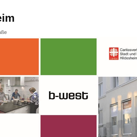
eim
aße