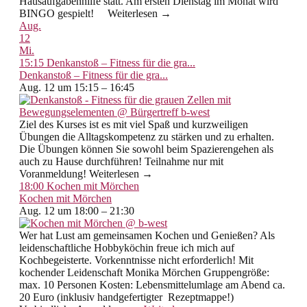
Hausaufgabenhilfe statt. Am ersten Dienstag im Monat wird
BINGO gespielt! Weiterlesen →
Aug.
12
Mi.
15:15
Denkanstoß – Fitness für die gra...
Denkanstoß – Fitness für die gra...
Aug. 12 um 15:15 – 16:45
Ziel des Kurses ist es mit viel Spaß und kurzweiligen
Übungen die Alltagskompetenz zu stärken und zu erhalten.
Die Übungen können Sie sowohl beim Spazierengehen als
auch zu Hause durchführen! Teilnahme nur mit
Voranmeldung! Weiterlesen →
18:00
Kochen mit Mörchen
Kochen mit Mörchen
Aug. 12 um 18:00 – 21:30
Wer hat Lust am gemeinsamen Kochen und Genießen? Als
leidenschaftliche Hobbyköchin freue ich mich auf
Kochbegeisterte. Vorkenntnisse nicht erforderlich! Mit
kochender Leidenschaft Monika Mörchen Gruppengröße:
max. 10 Personen Kosten: Lebensmittelumlage am Abend ca.
20 Euro (inklusiv handgefertigter Rezeptmappe!)