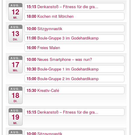
AUG.
15:15
Denkanstoß – Fitness für die gra...
12
18:00
Kochen mit Mörchen
Mi.
AUG.
10:00
Sitzgymnastik
13
11:00
Boule-Gruppe 3 im Godehardikamp
Do.
16:00
Freies Malen
AUG.
10:00
Neues Smartphone – was nun?
17
10:30
Boule-Gruppe 1 im Godehardikamp
Mo.
15:00
Boule-Gruppe 2 im Godehardikamp
AUG.
15:30
Kreativ-Café
18
Di.
AUG.
15:15
Denkanstoß – Fitness für die gra...
19
Mi.
AUG.
10:00
Sitzgymnastik