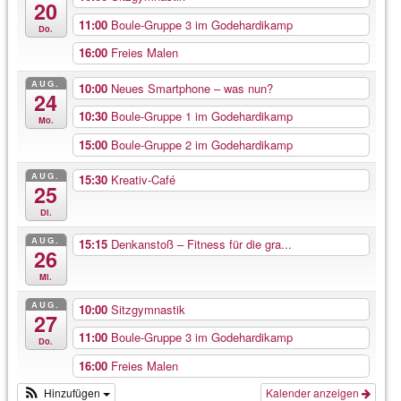
20
11:00
Boule-Gruppe 3 im Godehardikamp
Do.
16:00
Freies Malen
AUG.
10:00
Neues Smartphone – was nun?
24
10:30
Boule-Gruppe 1 im Godehardikamp
Mo.
15:00
Boule-Gruppe 2 im Godehardikamp
AUG.
15:30
Kreativ-Café
25
Di.
AUG.
15:15
Denkanstoß – Fitness für die gra...
26
Mi.
AUG.
10:00
Sitzgymnastik
27
11:00
Boule-Gruppe 3 im Godehardikamp
Do.
16:00
Freies Malen
Hinzufügen
Kalender anzeigen