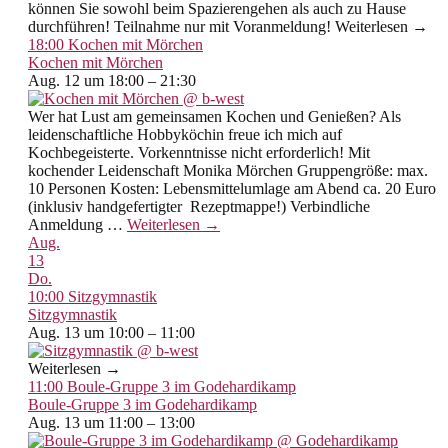
können Sie sowohl beim Spazierengehen als auch zu Hause
durchführen! Teilnahme nur mit Voranmeldung! Weiterlesen →
18:00
Kochen mit Mörchen
Kochen mit Mörchen
Aug. 12 um 18:00 – 21:30
Wer hat Lust am gemeinsamen Kochen und Genießen? Als
leidenschaftliche Hobbyköchin freue ich mich auf
Kochbegeisterte. Vorkenntnisse nicht erforderlich! Mit
kochender Leidenschaft Monika Mörchen Gruppengröße: max.
10 Personen Kosten: Lebensmittelumlage am Abend ca. 20 Euro
(inklusiv handgefertigter Rezeptmappe!) Verbindliche
Anmeldung
…
Weiterlesen →
Aug.
13
Do.
10:00
Sitzgymnastik
Sitzgymnastik
Aug. 13 um 10:00 – 11:00
Weiterlesen →
11:00
Boule-Gruppe 3 im Godehardikamp
Boule-Gruppe 3 im Godehardikamp
Aug. 13 um 11:00 – 13:00