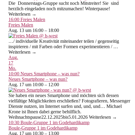
Die Donnerstags-Gruppe sucht noch Mitstreiter! Sie sind
herzlich eingeladen noch mitzumachen! Winterpause!
Weiterlesen →
16:00
Freies Malen
Freies Malen
Aug. 13 um 16:00 – 18:00
…/ individuelle Kreativität miteinander teilen / gegenseitig
inspirieren / mit Farben oder Formen experimentieren / …
Weiterlesen →
Aug.
17
Mo.
10:00
Neues Smartphone – was nun?
Neues Smartphone – was nun?
Aug. 17 um 10:00 – 12:00
Sie haben ein neues Smartphone und möchten sich dessen
vielfältige Möglichkeiten erschließen? Fotografieren, Messenger
Dienste nutzen, im Internet surfen und, und, und… Michael
Krone ist Ihnen dabei gerne behilflich.
Weihnachtspause22.12.2025bis5.01.2026 Weiterlesen →
10:30
Boule-Gruppe 1 im Godehardikamp
Boule-Gruppe 1 im Godehardikamp
Aug. 17 um 10:30 – 13:00