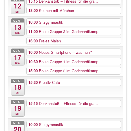
15:15
Denkanstoß – Fitness für die gra...
12
18:00
Kochen mit Mörchen
Mi.
AUG.
10:00
Sitzgymnastik
13
11:00
Boule-Gruppe 3 im Godehardikamp
Do.
16:00
Freies Malen
AUG.
10:00
Neues Smartphone – was nun?
17
10:30
Boule-Gruppe 1 im Godehardikamp
Mo.
15:00
Boule-Gruppe 2 im Godehardikamp
AUG.
15:30
Kreativ-Café
18
Di.
AUG.
15:15
Denkanstoß – Fitness für die gra...
19
Mi.
AUG.
10:00
Sitzgymnastik
20