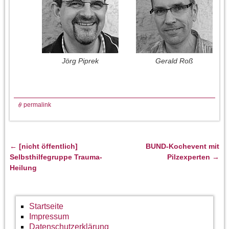
Jörg Piprek
Gerald Roß
permalink
←
[nicht öffentlich]
BUND-Kochevent mit
Artikelnavigation
Selbsthilfegruppe Trauma-
Pilzexperten
→
Heilung
Startseite
Impressum
Datenschutzerklärung