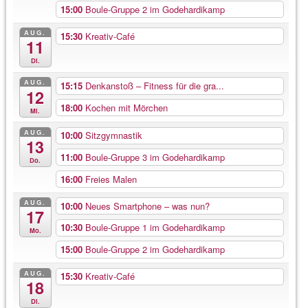
15:00
Boule-Gruppe 2 im Godehardikamp
AUG.
15:30
Kreativ-Café
11
Di.
AUG.
15:15
Denkanstoß – Fitness für die gra...
12
18:00
Kochen mit Mörchen
Mi.
AUG.
10:00
Sitzgymnastik
13
11:00
Boule-Gruppe 3 im Godehardikamp
Do.
16:00
Freies Malen
AUG.
10:00
Neues Smartphone – was nun?
17
10:30
Boule-Gruppe 1 im Godehardikamp
Mo.
15:00
Boule-Gruppe 2 im Godehardikamp
AUG.
15:30
Kreativ-Café
18
Di.