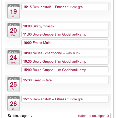
AUG.
15:15
Denkanstoß – Fitness für die gra...
19
Mi.
AUG.
10:00
Sitzgymnastik
20
11:00
Boule-Gruppe 3 im Godehardikamp
Do.
16:00
Freies Malen
AUG.
10:00
Neues Smartphone – was nun?
24
10:30
Boule-Gruppe 1 im Godehardikamp
Mo.
15:00
Boule-Gruppe 2 im Godehardikamp
AUG.
15:30
Kreativ-Café
25
Di.
AUG.
15:15
Denkanstoß – Fitness für die gra...
26
Mi.
Hinzufügen
Kalender anzeigen