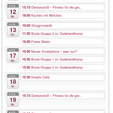
AUG.
15:15
Denkanstoß – Fitness für die gra...
12
18:00
Kochen mit Mörchen
Mi.
AUG.
10:00
Sitzgymnastik
13
11:00
Boule-Gruppe 3 im Godehardikamp
Do.
16:00
Freies Malen
AUG.
10:00
Neues Smartphone – was nun?
17
10:30
Boule-Gruppe 1 im Godehardikamp
Mo.
15:00
Boule-Gruppe 2 im Godehardikamp
AUG.
15:30
Kreativ-Café
18
Di.
AUG.
15:15
Denkanstoß – Fitness für die gra...
19
Mi.
AUG.