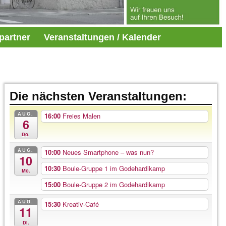
partner
Veranstaltungen / Kalender
Die nächsten Veranstaltungen:
AUG.
16:00
Freies Malen
6
Do.
AUG.
10:00
Neues Smartphone – was nun?
10
10:30
Boule-Gruppe 1 im Godehardikamp
Mo.
15:00
Boule-Gruppe 2 im Godehardikamp
AUG.
15:30
Kreativ-Café
11
Di.