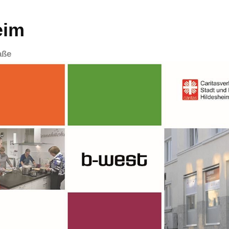
eim
aße