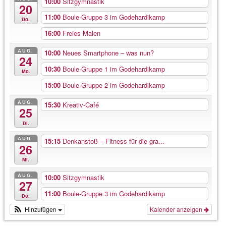
10:00
Sitzgymnastik
20
11:00
Boule-Gruppe 3 im Godehardikamp
Do.
16:00
Freies Malen
AUG.
10:00
Neues Smartphone – was nun?
24
10:30
Boule-Gruppe 1 im Godehardikamp
Mo.
15:00
Boule-Gruppe 2 im Godehardikamp
AUG.
15:30
Kreativ-Café
25
Di.
AUG.
15:15
Denkanstoß – Fitness für die gra...
26
Mi.
AUG.
10:00
Sitzgymnastik
27
11:00
Boule-Gruppe 3 im Godehardikamp
Do.
Hinzufügen
Kalender anzeigen