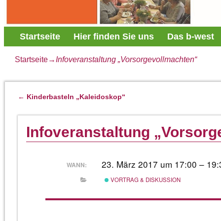
Startseite
Hier finden Sie uns
Das b-west
Startseite
→
Infoveranstaltung „Vorsorgevollmachten“
←
Kinderbasteln „Kaleidoskop“
Artikelnavigation
Infoveranstaltung „Vorsor
23. März 2017 um 17:00 – 19:
WANN:
VORTRAG & DISKUSSION