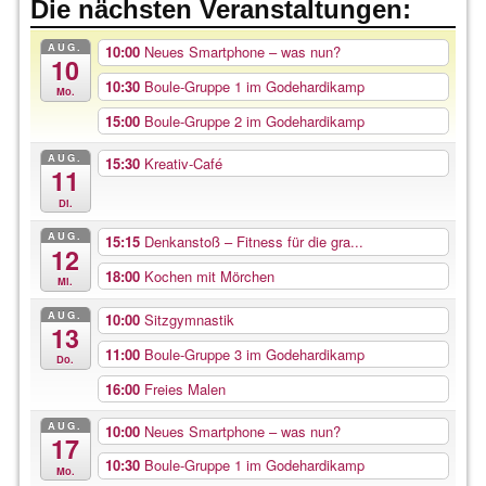
Die nächsten Veranstaltungen:
AUG.
10:00
Neues Smartphone – was nun?
10
10:30
Boule-Gruppe 1 im Godehardikamp
Mo.
15:00
Boule-Gruppe 2 im Godehardikamp
AUG.
15:30
Kreativ-Café
11
Di.
AUG.
15:15
Denkanstoß – Fitness für die gra...
12
18:00
Kochen mit Mörchen
Mi.
AUG.
10:00
Sitzgymnastik
13
11:00
Boule-Gruppe 3 im Godehardikamp
Do.
16:00
Freies Malen
AUG.
10:00
Neues Smartphone – was nun?
17
10:30
Boule-Gruppe 1 im Godehardikamp
Mo.