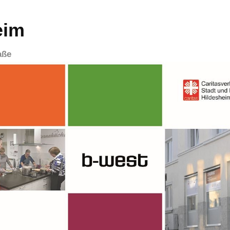
eim
aße