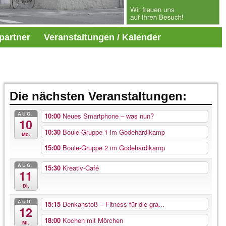
partner
Veranstaltungen / Kalender
Die nächsten Veranstaltungen:
AUG.
10:00
Neues Smartphone – was nun?
10
10:30
Boule-Gruppe 1 im Godehardikamp
Mo.
15:00
Boule-Gruppe 2 im Godehardikamp
AUG.
15:30
Kreativ-Café
11
Di.
AUG.
15:15
Denkanstoß – Fitness für die gra...
12
18:00
Kochen mit Mörchen
Mi.