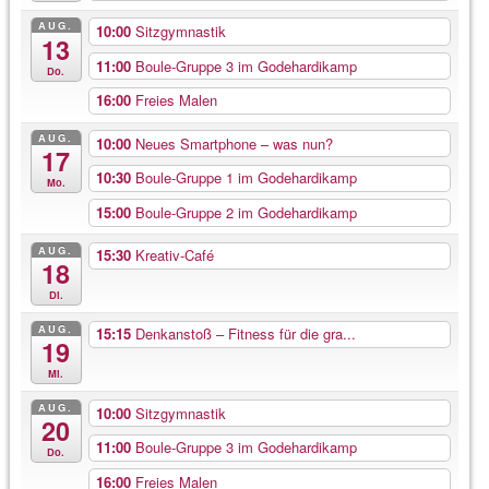
AUG.
10:00
Sitzgymnastik
13
11:00
Boule-Gruppe 3 im Godehardikamp
Do.
16:00
Freies Malen
AUG.
10:00
Neues Smartphone – was nun?
17
10:30
Boule-Gruppe 1 im Godehardikamp
Mo.
15:00
Boule-Gruppe 2 im Godehardikamp
AUG.
15:30
Kreativ-Café
18
Di.
AUG.
15:15
Denkanstoß – Fitness für die gra...
19
Mi.
AUG.
10:00
Sitzgymnastik
20
11:00
Boule-Gruppe 3 im Godehardikamp
Do.
16:00
Freies Malen