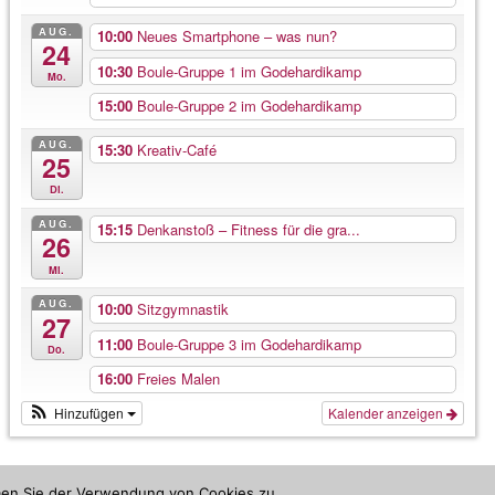
AUG.
10:00
Neues Smartphone – was nun?
24
10:30
Boule-Gruppe 1 im Godehardikamp
Mo.
15:00
Boule-Gruppe 2 im Godehardikamp
AUG.
15:30
Kreativ-Café
25
Di.
AUG.
15:15
Denkanstoß – Fitness für die gra...
26
Mi.
AUG.
10:00
Sitzgymnastik
27
11:00
Boule-Gruppe 3 im Godehardikamp
Do.
16:00
Freies Malen
Hinzufügen
Kalender anzeigen
mmen Sie der Verwendung von Cookies zu.