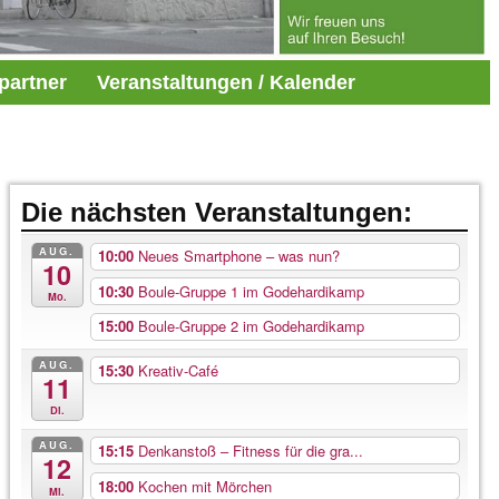
partner
Veranstaltungen / Kalender
Die nächsten Veranstaltungen:
AUG.
10:00
Neues Smartphone – was nun?
10
10:30
Boule-Gruppe 1 im Godehardikamp
Mo.
15:00
Boule-Gruppe 2 im Godehardikamp
AUG.
15:30
Kreativ-Café
11
Di.
AUG.
15:15
Denkanstoß – Fitness für die gra...
12
18:00
Kochen mit Mörchen
Mi.