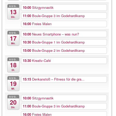
AUG.
10:00
Sitzgymnastik
13
11:00
Boule-Gruppe 3 im Godehardikamp
Do.
16:00
Freies Malen
AUG.
10:00
Neues Smartphone – was nun?
17
10:30
Boule-Gruppe 1 im Godehardikamp
Mo.
15:00
Boule-Gruppe 2 im Godehardikamp
AUG.
15:30
Kreativ-Café
18
Di.
AUG.
15:15
Denkanstoß – Fitness für die gra...
19
Mi.
AUG.
10:00
Sitzgymnastik
20
11:00
Boule-Gruppe 3 im Godehardikamp
Do.
16:00
Freies Malen