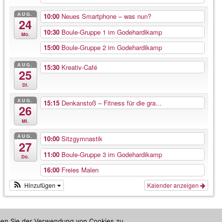
AUG.
10:00
Neues Smartphone – was nun?
24
10:30
Boule-Gruppe 1 im Godehardikamp
Mo.
15:00
Boule-Gruppe 2 im Godehardikamp
AUG.
15:30
Kreativ-Café
25
Di.
AUG.
15:15
Denkanstoß – Fitness für die gra...
26
Mi.
AUG.
10:00
Sitzgymnastik
27
11:00
Boule-Gruppe 3 im Godehardikamp
Do.
16:00
Freies Malen
Hinzufügen
Kalender anzeigen
mmen Sie der Verwendung von Cookies zu.