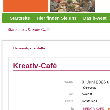
Startseite
Hier finden Sie uns
Das b-west
Startseite
→
Kreativ-Café
←
Hausaufgabenhilfe
Artikelnavigation
Kreativ-Café
9. Juni 2026 
WANN:
Repeats
b-west
WO:
Kostenlos
PREIS:
KREATIV-CAFÉ