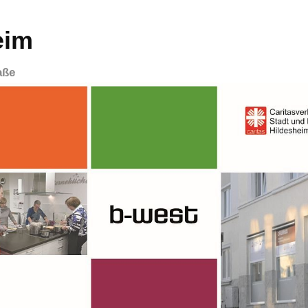
eim
aße