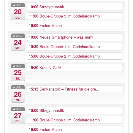
AUG.
10:00
Sitzgymnastik
20
11:00
Boule-Gruppe 3 im Godehardikamp
Do.
16:00
Freies Malen
AUG.
10:00
Neues Smartphone – was nun?
24
10:30
Boule-Gruppe 1 im Godehardikamp
Mo.
15:00
Boule-Gruppe 2 im Godehardikamp
AUG.
15:30
Kreativ-Café
25
Di.
AUG.
15:15
Denkanstoß – Fitness für die gra...
26
Mi.
AUG.
10:00
Sitzgymnastik
27
11:00
Boule-Gruppe 3 im Godehardikamp
Do.
16:00
Freies Malen