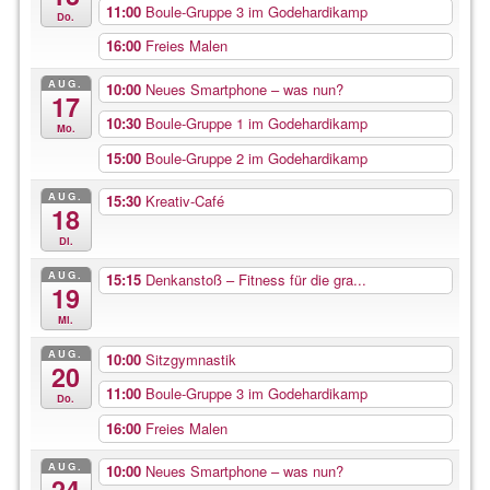
11:00
Boule-Gruppe 3 im Godehardikamp
Do.
16:00
Freies Malen
AUG.
10:00
Neues Smartphone – was nun?
17
10:30
Boule-Gruppe 1 im Godehardikamp
Mo.
15:00
Boule-Gruppe 2 im Godehardikamp
AUG.
15:30
Kreativ-Café
18
Di.
AUG.
15:15
Denkanstoß – Fitness für die gra...
19
Mi.
AUG.
10:00
Sitzgymnastik
20
11:00
Boule-Gruppe 3 im Godehardikamp
Do.
16:00
Freies Malen
AUG.
10:00
Neues Smartphone – was nun?
24