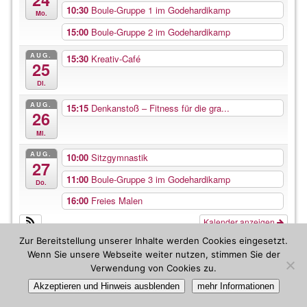
10:30
Boule-Gruppe 1 im Godehardikamp
Mo.
15:00
Boule-Gruppe 2 im Godehardikamp
AUG.
15:30
Kreativ-Café
25
Di.
AUG.
15:15
Denkanstoß – Fitness für die gra...
26
Mi.
AUG.
10:00
Sitzgymnastik
27
11:00
Boule-Gruppe 3 im Godehardikamp
Do.
16:00
Freies Malen
Kalender anzeigen
Zur Bereitstellung unserer Inhalte werden Cookies eingesetzt.
Wenn Sie unsere Webseite weiter nutzen, stimmen Sie der
Verwendung von Cookies zu.
Akzeptieren und Hinweis ausblenden
mehr Informationen
©2026 -
Bürgertreff Hildesheim
-
Weaver Xtreme Theme