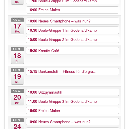
11:00
Boule-Gruppe 3 im Godehardikamp
Do.
16:00
Freies Malen
AUG.
10:00
Neues Smartphone – was nun?
17
10:30
Boule-Gruppe 1 im Godehardikamp
Mo.
15:00
Boule-Gruppe 2 im Godehardikamp
AUG.
15:30
Kreativ-Café
18
Di.
AUG.
15:15
Denkanstoß – Fitness für die gra...
19
Mi.
AUG.
10:00
Sitzgymnastik
20
11:00
Boule-Gruppe 3 im Godehardikamp
Do.
16:00
Freies Malen
AUG.
10:00
Neues Smartphone – was nun?
24