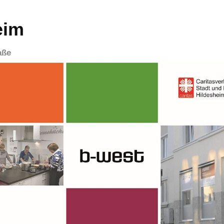
eim
aße