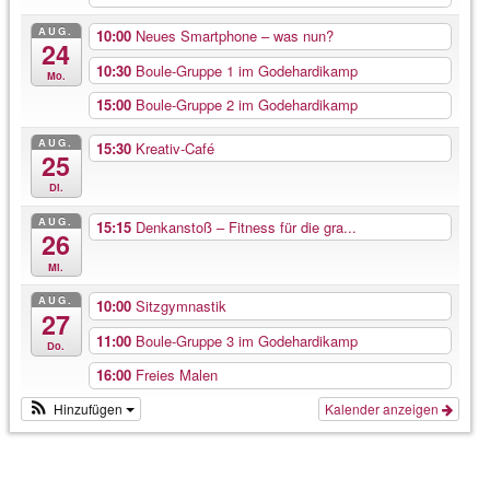
AUG.
10:00
Neues Smartphone – was nun?
24
10:30
Boule-Gruppe 1 im Godehardikamp
Mo.
15:00
Boule-Gruppe 2 im Godehardikamp
AUG.
15:30
Kreativ-Café
25
Di.
AUG.
15:15
Denkanstoß – Fitness für die gra...
26
Mi.
AUG.
10:00
Sitzgymnastik
27
11:00
Boule-Gruppe 3 im Godehardikamp
Do.
16:00
Freies Malen
Hinzufügen
Kalender anzeigen