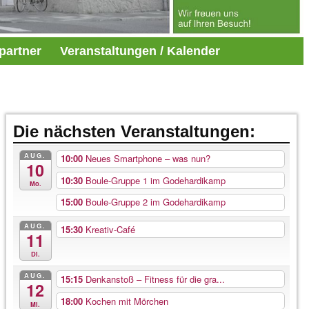
partner
Veranstaltungen / Kalender
Die nächsten Veranstaltungen:
AUG.
10:00
Neues Smartphone – was nun?
10
10:30
Boule-Gruppe 1 im Godehardikamp
Mo.
15:00
Boule-Gruppe 2 im Godehardikamp
AUG.
15:30
Kreativ-Café
11
Di.
AUG.
15:15
Denkanstoß – Fitness für die gra...
12
18:00
Kochen mit Mörchen
Mi.