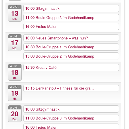
AUG.
10:00
Sitzgymnastik
13
11:00
Boule-Gruppe 3 im Godehardikamp
Do.
16:00
Freies Malen
AUG.
10:00
Neues Smartphone – was nun?
17
10:30
Boule-Gruppe 1 im Godehardikamp
Mo.
15:00
Boule-Gruppe 2 im Godehardikamp
AUG.
15:30
Kreativ-Café
18
Di.
AUG.
15:15
Denkanstoß – Fitness für die gra...
19
Mi.
AUG.
10:00
Sitzgymnastik
20
11:00
Boule-Gruppe 3 im Godehardikamp
Do.
16:00
Freies Malen