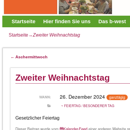
Startseite
Hier finden Sie uns
Das b-west
Startseite
→
Zweiter Weihnachtstag
←
Aschermittwoch
Artikelnavigation
Zweiter Weihnachtstag
26. Dezember 2024
ganztägig
WANN:
~ FEIERTAG / BESONDERER TAG
Gesetzlicher Feiertag
Dieser Beitrag wurde vom
Kalender-Feed
einer anderen Website rep