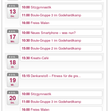
AUG.
10:00
Sitzgymnastik
13
11:00
Boule-Gruppe 3 im Godehardikamp
Do.
16:00
Freies Malen
AUG.
10:00
Neues Smartphone – was nun?
17
10:30
Boule-Gruppe 1 im Godehardikamp
Mo.
15:00
Boule-Gruppe 2 im Godehardikamp
AUG.
15:30
Kreativ-Café
18
Di.
AUG.
15:15
Denkanstoß – Fitness für die gra...
19
Mi.
AUG.
10:00
Sitzgymnastik
20
11:00
Boule-Gruppe 3 im Godehardikamp
Do.
16:00
Freies Malen