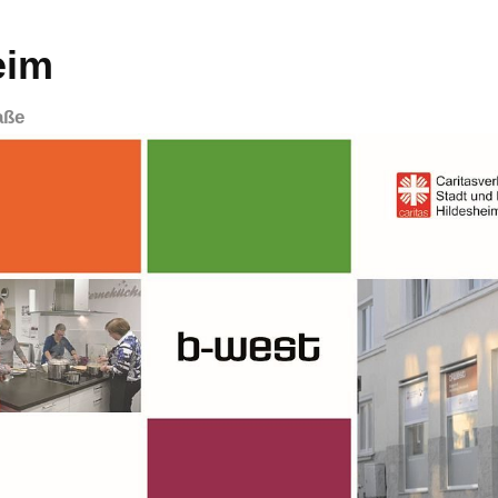
eim
aße