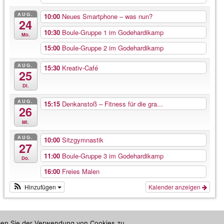
AUG.
10:00
Neues Smartphone – was nun?
24
10:30
Boule-Gruppe 1 im Godehardikamp
Mo.
15:00
Boule-Gruppe 2 im Godehardikamp
AUG.
15:30
Kreativ-Café
25
Di.
AUG.
15:15
Denkanstoß – Fitness für die gra...
26
Mi.
AUG.
10:00
Sitzgymnastik
27
11:00
Boule-Gruppe 3 im Godehardikamp
Do.
16:00
Freies Malen
Hinzufügen
Kalender anzeigen
mmen Sie der Verwendung von Cookies zu.