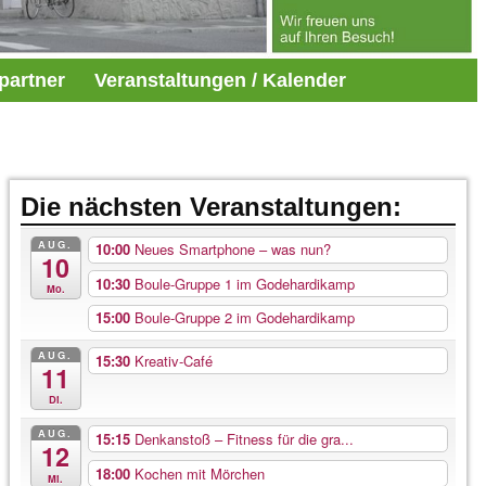
partner
Veranstaltungen / Kalender
Die nächsten Veranstaltungen:
AUG.
10:00
Neues Smartphone – was nun?
10
10:30
Boule-Gruppe 1 im Godehardikamp
Mo.
15:00
Boule-Gruppe 2 im Godehardikamp
AUG.
15:30
Kreativ-Café
11
Di.
AUG.
15:15
Denkanstoß – Fitness für die gra...
12
18:00
Kochen mit Mörchen
Mi.