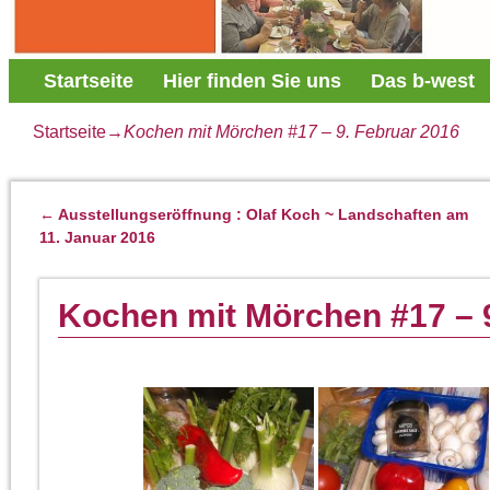
Startseite
Hier finden Sie uns
Das b-west
Startseite
→
Kochen mit Mörchen #17 – 9. Februar 2016
←
Ausstellungseröffnung : Olaf Koch ~ Landschaften am
Artikelnavigation
11. Januar 2016
Kochen mit Mörchen #17 – 