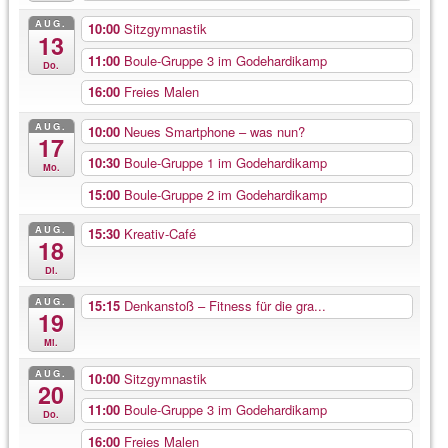
AUG.
10:00
Sitzgymnastik
13
11:00
Boule-Gruppe 3 im Godehardikamp
Do.
16:00
Freies Malen
AUG.
10:00
Neues Smartphone – was nun?
17
10:30
Boule-Gruppe 1 im Godehardikamp
Mo.
15:00
Boule-Gruppe 2 im Godehardikamp
AUG.
15:30
Kreativ-Café
18
Di.
AUG.
15:15
Denkanstoß – Fitness für die gra...
19
Mi.
AUG.
10:00
Sitzgymnastik
20
11:00
Boule-Gruppe 3 im Godehardikamp
Do.
16:00
Freies Malen