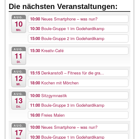
Die nächsten Veranstaltungen:
AUG.
10:00
Neues Smartphone – was nun?
10
10:30
Boule-Gruppe 1 im Godehardikamp
Mo.
15:00
Boule-Gruppe 2 im Godehardikamp
AUG.
15:30
Kreativ-Café
11
Di.
AUG.
15:15
Denkanstoß – Fitness für die gra...
12
18:00
Kochen mit Mörchen
Mi.
AUG.
10:00
Sitzgymnastik
13
11:00
Boule-Gruppe 3 im Godehardikamp
Do.
16:00
Freies Malen
AUG.
10:00
Neues Smartphone – was nun?
17
10:30
Boule-Gruppe 1 im Godehardikamp
Mo.