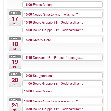
16:00
Freies Malen
AUG.
10:00
Neues Smartphone – was nun?
17
10:30
Boule-Gruppe 1 im Godehardikamp
Mo.
15:00
Boule-Gruppe 2 im Godehardikamp
AUG.
15:30
Kreativ-Café
18
Di.
AUG.
15:15
Denkanstoß – Fitness für die gra...
19
Mi.
AUG.
10:00
Sitzgymnastik
20
11:00
Boule-Gruppe 3 im Godehardikamp
Do.
16:00
Freies Malen
AUG.
10:00
Neues Smartphone – was nun?
24
10:30
Boule-Gruppe 1 im Godehardikamp
Mo.