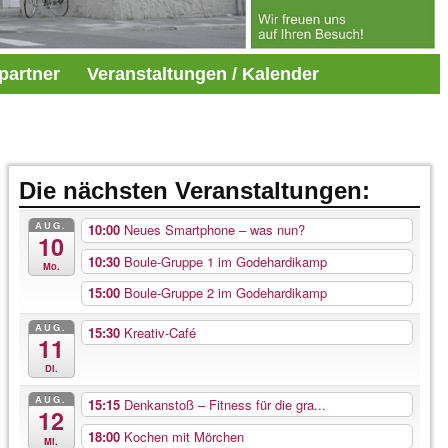
partner
Veranstaltungen / Kalender
Die nächsten Veranstaltungen:
AUG.
10:00
Neues Smartphone – was nun?
10
10:30
Boule-Gruppe 1 im Godehardikamp
Mo.
15:00
Boule-Gruppe 2 im Godehardikamp
AUG.
15:30
Kreativ-Café
11
Di.
AUG.
15:15
Denkanstoß – Fitness für die gra...
12
18:00
Kochen mit Mörchen
Mi.