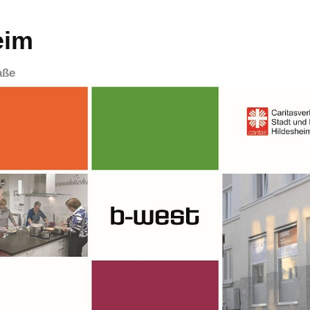
eim
aße