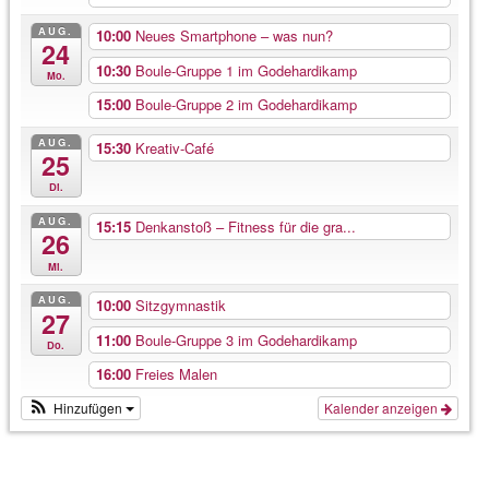
AUG.
10:00
Neues Smartphone – was nun?
24
10:30
Boule-Gruppe 1 im Godehardikamp
Mo.
15:00
Boule-Gruppe 2 im Godehardikamp
AUG.
15:30
Kreativ-Café
25
Di.
AUG.
15:15
Denkanstoß – Fitness für die gra...
26
Mi.
AUG.
10:00
Sitzgymnastik
27
11:00
Boule-Gruppe 3 im Godehardikamp
Do.
16:00
Freies Malen
Hinzufügen
Kalender anzeigen