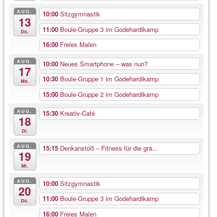
AUG.
10:00
Sitzgymnastik
13
11:00
Boule-Gruppe 3 im Godehardikamp
Do.
16:00
Freies Malen
AUG.
10:00
Neues Smartphone – was nun?
17
10:30
Boule-Gruppe 1 im Godehardikamp
Mo.
15:00
Boule-Gruppe 2 im Godehardikamp
AUG.
15:30
Kreativ-Café
18
Di.
AUG.
15:15
Denkanstoß – Fitness für die gra...
19
Mi.
AUG.
10:00
Sitzgymnastik
20
11:00
Boule-Gruppe 3 im Godehardikamp
Do.
16:00
Freies Malen