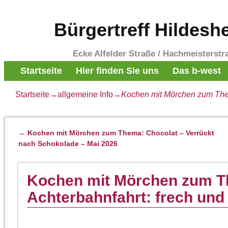
Bürgertreff Hildesh
Ecke Alfelder Straße / Hachmeisterstr
Startseite
Hier finden Sie uns
Das b-west
Startseite
→
allgemeine Info
→
Kochen mit Mörchen zum Them
←
Kochen mit Mörchen zum Thema: Chocolat – Verrückt
Artikelnavigation
nach Schokolade – Mai 2026
Kochen mit Mörchen zum T
Achterbahnfahrt: frech und