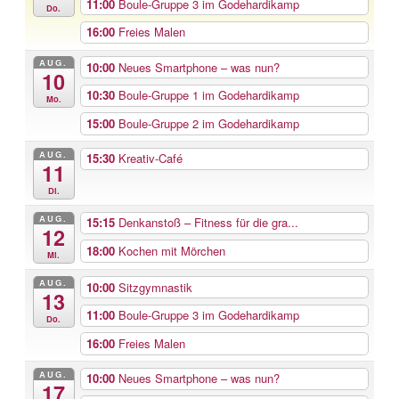
11:00
Boule-Gruppe 3 im Godehardikamp
Do.
16:00
Freies Malen
AUG.
10:00
Neues Smartphone – was nun?
10
10:30
Boule-Gruppe 1 im Godehardikamp
Mo.
15:00
Boule-Gruppe 2 im Godehardikamp
AUG.
15:30
Kreativ-Café
11
Di.
AUG.
15:15
Denkanstoß – Fitness für die gra...
12
18:00
Kochen mit Mörchen
Mi.
AUG.
10:00
Sitzgymnastik
13
11:00
Boule-Gruppe 3 im Godehardikamp
Do.
16:00
Freies Malen
AUG.
10:00
Neues Smartphone – was nun?
17