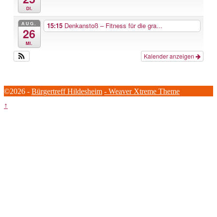
Di.
AUG.
15:15
Denkanstoß – Fitness für die gra...
26
Mi.
Kalender anzeigen
©2026 -
Bürgertreff Hildesheim
-
Weaver Xtreme Theme
↑