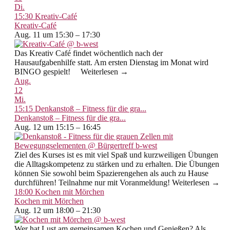
Di.
15:30
Kreativ-Café
Kreativ-Café
Aug. 11 um 15:30 – 17:30
Das Kreativ Café findet wöchentlich nach der
Hausaufgabenhilfe statt. Am ersten Dienstag im Monat wird
BINGO gespielt! Weiterlesen →
Aug.
12
Mi.
15:15
Denkanstoß – Fitness für die gra...
Denkanstoß – Fitness für die gra...
Aug. 12 um 15:15 – 16:45
Ziel des Kurses ist es mit viel Spaß und kurzweiligen Übungen
die Alltagskompetenz zu stärken und zu erhalten. Die Übungen
können Sie sowohl beim Spazierengehen als auch zu Hause
durchführen! Teilnahme nur mit Voranmeldung! Weiterlesen →
18:00
Kochen mit Mörchen
Kochen mit Mörchen
Aug. 12 um 18:00 – 21:30
Wer hat Lust am gemeinsamen Kochen und Genießen? Als