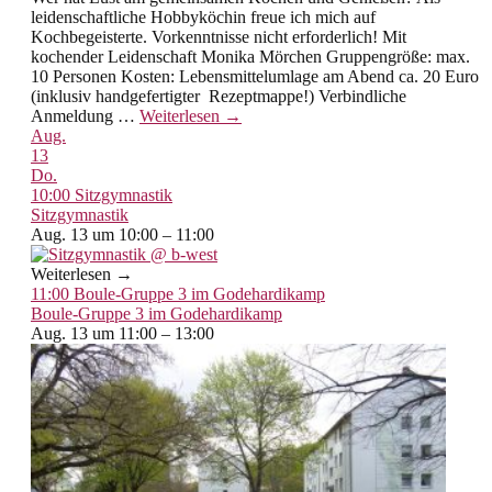
leidenschaftliche Hobbyköchin freue ich mich auf
Kochbegeisterte. Vorkenntnisse nicht erforderlich! Mit
kochender Leidenschaft Monika Mörchen Gruppengröße: max.
10 Personen Kosten: Lebensmittelumlage am Abend ca. 20 Euro
(inklusiv handgefertigter Rezeptmappe!) Verbindliche
Anmeldung
…
Weiterlesen →
Aug.
13
Do.
10:00
Sitzgymnastik
Sitzgymnastik
Aug. 13 um 10:00 – 11:00
Weiterlesen →
11:00
Boule-Gruppe 3 im Godehardikamp
Boule-Gruppe 3 im Godehardikamp
Aug. 13 um 11:00 – 13:00