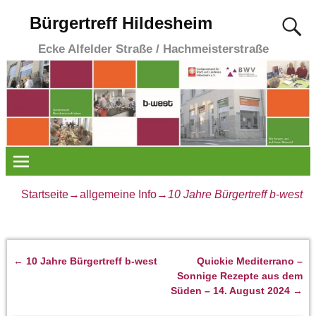
Bürgertreff Hildesheim
Ecke Alfelder Straße / Hachmeisterstraße
Startseite
→
allgemeine Info
→
10 Jahre Bürgertreff b-west
←
10 Jahre Bürgertreff b-west
Quickie Mediterrano –
Artikelnavigation
Sonnige Rezepte aus dem
Süden – 14. August 2024
→