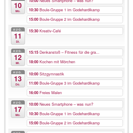
10:00
Neues Smartphone – was nun?
10
10:30
Boule-Gruppe 1 im Godehardikamp
Mo.
15:00
Boule-Gruppe 2 im Godehardikamp
AUG.
15:30
Kreativ-Café
11
Di.
AUG.
15:15
Denkanstoß – Fitness für die gra...
12
18:00
Kochen mit Mörchen
Mi.
AUG.
10:00
Sitzgymnastik
13
11:00
Boule-Gruppe 3 im Godehardikamp
Do.
16:00
Freies Malen
AUG.
10:00
Neues Smartphone – was nun?
17
10:30
Boule-Gruppe 1 im Godehardikamp
Mo.
15:00
Boule-Gruppe 2 im Godehardikamp