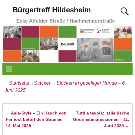
Bürgertreff Hildesheim
Ecke Alfelder Straße / Hachmeisterstraße
Startseite
→
Stricken
→
Stricken in geselliger Runde – 6.
Juni 2025
←
Asia-Style – Ein Hauch von
Tutti a tavola: italienische
Artikelnavigation
Fernost betört den Gaumen –
Gourmetimpressionen – 11.
14. Mai 2025
Juni 2025
→