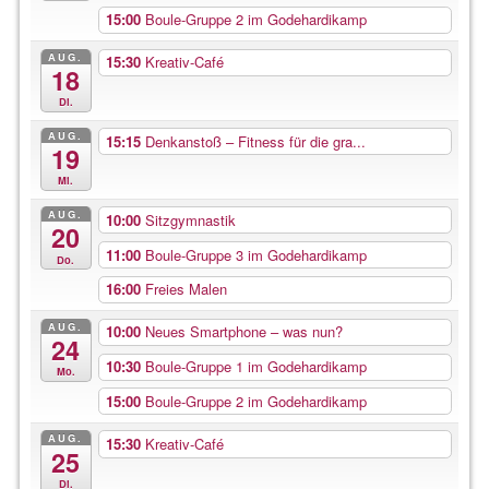
15:00
Boule-Gruppe 2 im Godehardikamp
AUG.
15:30
Kreativ-Café
18
Di.
AUG.
15:15
Denkanstoß – Fitness für die gra...
19
Mi.
AUG.
10:00
Sitzgymnastik
20
11:00
Boule-Gruppe 3 im Godehardikamp
Do.
16:00
Freies Malen
AUG.
10:00
Neues Smartphone – was nun?
24
10:30
Boule-Gruppe 1 im Godehardikamp
Mo.
15:00
Boule-Gruppe 2 im Godehardikamp
AUG.
15:30
Kreativ-Café
25
Di.