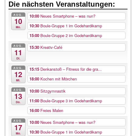
Die nächsten Veranstaltungen:
AUG.
10:00
Neues Smartphone – was nun?
10
10:30
Boule-Gruppe 1 im Godehardikamp
Mo.
15:00
Boule-Gruppe 2 im Godehardikamp
AUG.
15:30
Kreativ-Café
11
Di.
AUG.
15:15
Denkanstoß – Fitness für die gra...
12
18:00
Kochen mit Mörchen
Mi.
AUG.
10:00
Sitzgymnastik
13
11:00
Boule-Gruppe 3 im Godehardikamp
Do.
16:00
Freies Malen
AUG.
10:00
Neues Smartphone – was nun?
17
10:30
Boule-Gruppe 1 im Godehardikamp
Mo.