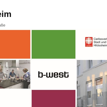
eim
aße