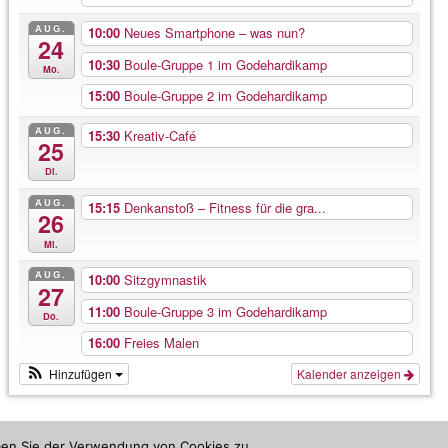
AUG.
10:00
Neues Smartphone – was nun?
24
10:30
Boule-Gruppe 1 im Godehardikamp
Mo.
15:00
Boule-Gruppe 2 im Godehardikamp
AUG.
15:30
Kreativ-Café
25
Di.
AUG.
15:15
Denkanstoß – Fitness für die gra...
26
Mi.
AUG.
10:00
Sitzgymnastik
27
11:00
Boule-Gruppe 3 im Godehardikamp
Do.
16:00
Freies Malen
Hinzufügen
Kalender anzeigen
mmen Sie der Verwendung von Cookies zu.