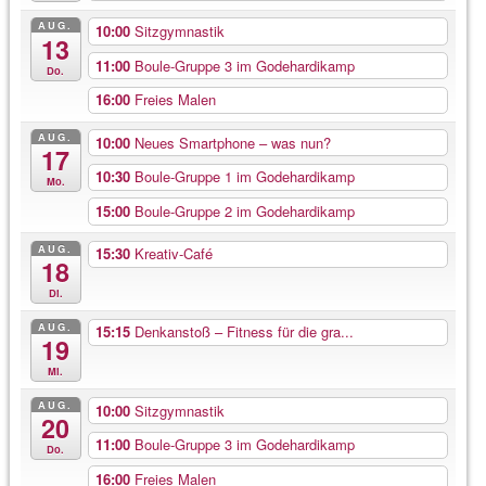
AUG.
10:00
Sitzgymnastik
13
11:00
Boule-Gruppe 3 im Godehardikamp
Do.
16:00
Freies Malen
AUG.
10:00
Neues Smartphone – was nun?
17
10:30
Boule-Gruppe 1 im Godehardikamp
Mo.
15:00
Boule-Gruppe 2 im Godehardikamp
AUG.
15:30
Kreativ-Café
18
Di.
AUG.
15:15
Denkanstoß – Fitness für die gra...
19
Mi.
AUG.
10:00
Sitzgymnastik
20
11:00
Boule-Gruppe 3 im Godehardikamp
Do.
16:00
Freies Malen