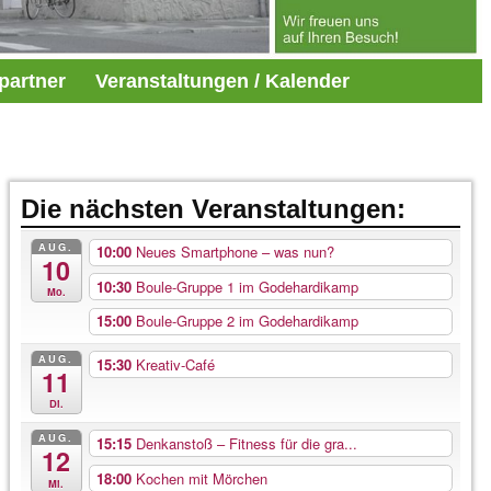
partner
Veranstaltungen / Kalender
Die nächsten Veranstaltungen:
AUG.
10:00
Neues Smartphone – was nun?
10
10:30
Boule-Gruppe 1 im Godehardikamp
Mo.
15:00
Boule-Gruppe 2 im Godehardikamp
AUG.
15:30
Kreativ-Café
11
Di.
AUG.
15:15
Denkanstoß – Fitness für die gra...
12
18:00
Kochen mit Mörchen
Mi.