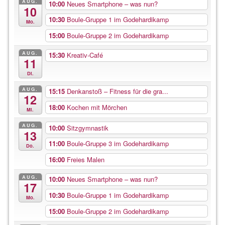
AUG.
10:00
Neues Smartphone – was nun?
10
10:30
Boule-Gruppe 1 im Godehardikamp
Mo.
15:00
Boule-Gruppe 2 im Godehardikamp
AUG.
15:30
Kreativ-Café
11
Di.
AUG.
15:15
Denkanstoß – Fitness für die gra...
12
18:00
Kochen mit Mörchen
Mi.
AUG.
10:00
Sitzgymnastik
13
11:00
Boule-Gruppe 3 im Godehardikamp
Do.
16:00
Freies Malen
AUG.
10:00
Neues Smartphone – was nun?
17
10:30
Boule-Gruppe 1 im Godehardikamp
Mo.
15:00
Boule-Gruppe 2 im Godehardikamp