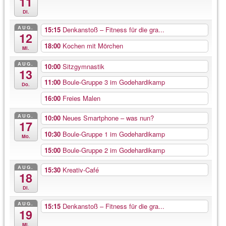
11
Di.
AUG.
15:15
Denkanstoß – Fitness für die gra...
12
18:00
Kochen mit Mörchen
Mi.
AUG.
10:00
Sitzgymnastik
13
11:00
Boule-Gruppe 3 im Godehardikamp
Do.
16:00
Freies Malen
AUG.
10:00
Neues Smartphone – was nun?
17
10:30
Boule-Gruppe 1 im Godehardikamp
Mo.
15:00
Boule-Gruppe 2 im Godehardikamp
AUG.
15:30
Kreativ-Café
18
Di.
AUG.
15:15
Denkanstoß – Fitness für die gra...
19
Mi.