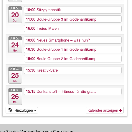
AUG.
10:00
Sitzgymnastik
20
11:00
Boule-Gruppe 3 im Godehardikamp
Do.
16:00
Freies Malen
AUG.
10:00
Neues Smartphone – was nun?
24
10:30
Boule-Gruppe 1 im Godehardikamp
Mo.
15:00
Boule-Gruppe 2 im Godehardikamp
AUG.
15:30
Kreativ-Café
25
Di.
AUG.
15:15
Denkanstoß – Fitness für die gra...
26
Mi.
Hinzufügen
Kalender anzeigen
mmen Sie der Verwendung von Cookies zu.