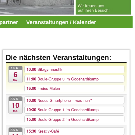
partner
Veranstaltungen / Kalender
Die nächsten Veranstaltungen:
AUG.
10:00
Sitzgymnastik
6
11:00
Boule-Gruppe 3 im Godehardikamp
Do.
16:00
Freies Malen
AUG.
10:00
Neues Smartphone – was nun?
10
10:30
Boule-Gruppe 1 im Godehardikamp
Mo.
15:00
Boule-Gruppe 2 im Godehardikamp
AUG.
15:30
Kreativ-Café