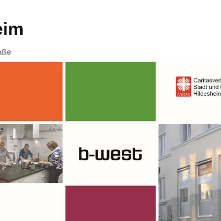
eim
aße