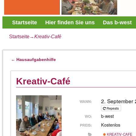
Startseite
Hier finden Sie uns
Das b-west
Startseite
→
Kreativ-Café
←
Hausaufgabenhilfe
Artikelnavigation
Kreativ-Café
2. September 
WANN:
Repeats
b-west
WO:
Kostenlos
PREIS:
KREATIV-CAFE