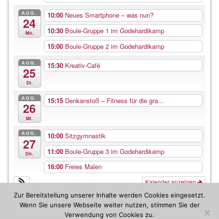
AUG.
10:00
Neues Smartphone – was nun?
24
10:30
Boule-Gruppe 1 im Godehardikamp
Mo.
15:00
Boule-Gruppe 2 im Godehardikamp
AUG.
15:30
Kreativ-Café
25
Di.
AUG.
15:15
Denkanstoß – Fitness für die gra...
26
Mi.
AUG.
10:00
Sitzgymnastik
27
11:00
Boule-Gruppe 3 im Godehardikamp
Do.
16:00
Freies Malen
Kalender anzeigen
Zur Bereitstellung unserer Inhalte werden Cookies eingesetzt.
Wenn Sie unsere Webseite weiter nutzen, stimmen Sie der
Verwendung von Cookies zu.