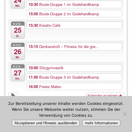
10:30
Boule-Gruppe 1 im Godehardikamp
Mo.
15:00
Boule-Gruppe 2 im Godehardikamp
AUG.
15:30
Kreativ-Café
25
Di.
AUG.
15:15
Denkanstoß – Fitness für die gra...
26
Mi.
AUG.
10:00
Sitzgymnastik
27
11:00
Boule-Gruppe 3 im Godehardikamp
Do.
16:00
Freies Malen
Kalender anzeigen
Zur Bereitstellung unserer Inhalte werden Cookies eingesetzt.
Wenn Sie unsere Webseite weiter nutzen, stimmen Sie der
Verwendung von Cookies zu.
Akzeptieren und Hinweis ausblenden
mehr Informationen
©2026 -
Bürgertreff Hildesheim
-
Weaver Xtreme Theme